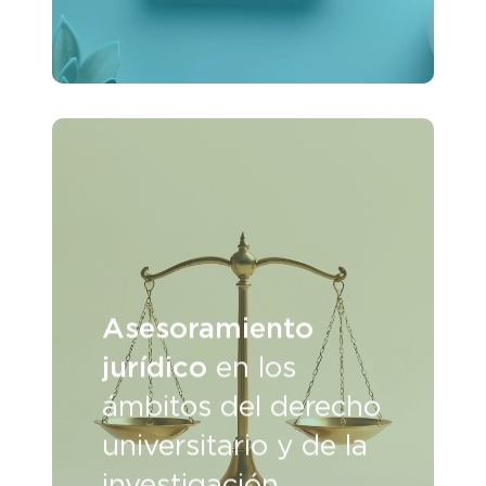
Asesoramiento
jurídico
en los
ámbitos del derecho
universitario y de la
investigación